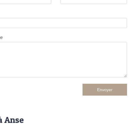
ge
Envoyer
à Anse