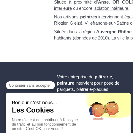
Située à proximité
d'Anse
,
OR CO
intérieure
ou encore
isolation intérieure
.
Nos artisans
peintres
interviennent éga
Riottier
,
Gleizé
,
Villefranche-sur-Saône
o
Située dans la région
Auvergne-Rhône-
habitants (données de 2010). La ville la
Votre entreprise de
plâtrerie,
peinture
intervient pour pose de
parquets, plâtrerie-plaques,
isolation intérieure, rénovation
intérieure, aménagement de
combles, isolation extérieure,
revêtements au sol, peinture.
OR COLOR
intervient autour de
Villefranche-sur-Saône, Tarare,