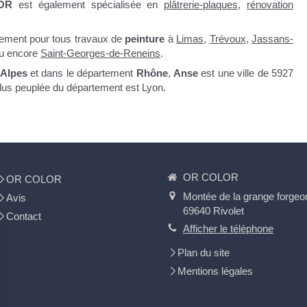
LOR
est également spécialisée en
plâtrerie-plaques
,
rénovation
lement pour tous travaux de
peinture
à
Limas
,
Trévoux
,
Jassans-
u encore
Saint-Georges-de-Reneins
.
Alpes
et dans le département
Rhône
,
Anse
est une ville de 5927
 plus peuplée du département est Lyon.
OR COLOR
OR COLOR
Montée de la grange forgeo
Avis
69640
Rivolet
Contact
Afficher le téléphone
Plan du site
Mentions légales