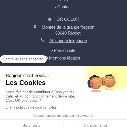
Contact
OR COLOR
Montée de la grange forgeon
69640
Rivolet
Afficher le téléphone
Plan du site
Mentions légales
Isolation intérieure, aménagement de combles, isolation
extérieure, peinture, pose de parquets, rénovation intérieure,
revêtements au sol, plâtrerie-plaques
Demander un devis
Création et référencement du site par Simplébo
Site créé grâce à
HA PLUS PME